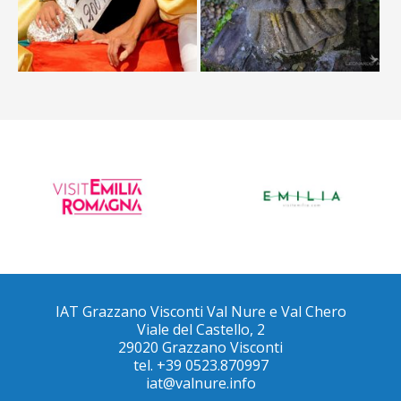
IAT Grazzano Visconti Val Nure e Val Chero
Viale del Castello, 2
29020 Grazzano Visconti
tel. +39 0523.870997
iat@valnure.info