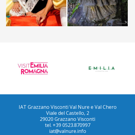
IAT Grazzano Visconti Val Nure e Val Chero
Viale del Castello, 2
29020 Grazzano Visconti
tel. +39 0523.870997
iat@valnure.info