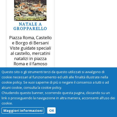
NATALE A
GROPPARELLO
Piazza Roma, Castello
e Borgo di Bersani
Viste guidate speciali
al castello, mercatini
natalizi in piazza
Roma e il famoso
presepe nel Borgo di
Questo sito o gli strumenti terzi da questo utilizzati si avvalgono di
Bersani.
cookie necessari al funzionamento ed utili alle finalità illustrate nella
cookie policy. Se vuoi saperne di più o negare il consenso a tutti o ad
alcuni cookie, consulta la cookie policy.
Mercoledì 29 Dicembre 2021
San Tommaso Becket
Chiudendo questo banner, scorrendo questa pagina, cliccando su un
link o proseguendo la navigazione in altra maniera, acconsenti all’uso dei
cookie.
Maggiori informazioni
OK