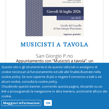
MUSICISTI A TAVOLA
San Giorgio P.no
Appuntamento con “Musicisti a tavola”: un
viaggio tra musica e racconti.
Questo sito o gli strumenti terzi da questo utilizzati si avvalgono di
cookie necessari al funzionamento ed utili alle finalità illustrate nella
cookie policy. Se vuoi saperne di più o negare il consenso a tutti o ad
alcuni cookie, consulta la cookie policy.
0523870997
Chiudendo questo banner, scorrendo questa pagina, cliccando su un
link o proseguendo la navigazione in altra maniera, acconsenti all’uso dei
cookie.
iatnurechero@gmail.com
Maggiori informazioni
OK