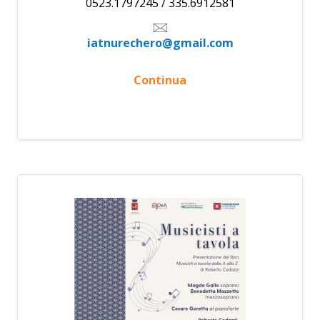
0523.1797245 / 335.6912581
iatnurechero@gmail.com
Continua