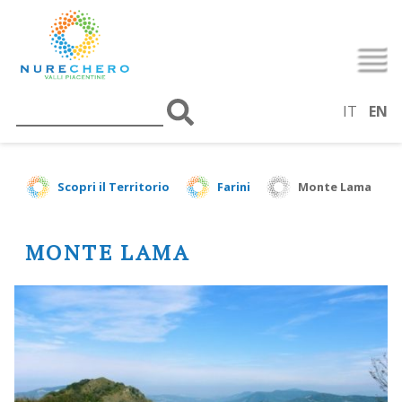
IT
EN
Scopri il Territorio
Farini
Monte Lama
MONTE LAMA