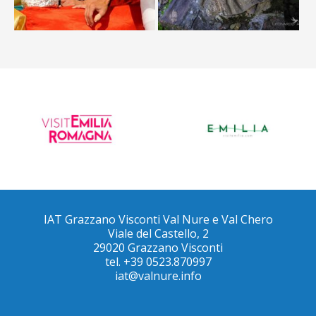
IAT Grazzano Visconti Val Nure e Val Chero
Viale del Castello, 2
29020 Grazzano Visconti
tel. +39 0523.870997
iat@valnure.info