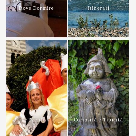
Dove Dormire
Itinerari
Eventi
Curiosità e Tipicità