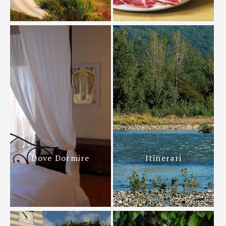
Dove Dormire
Itinerari