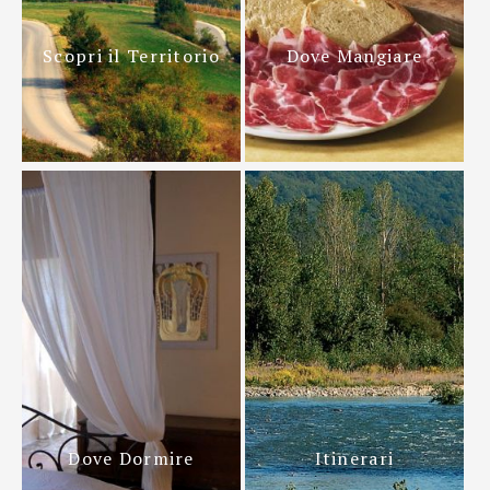
Scopri il Territorio
Dove Mangiare
Dove Dormire
Itinerari