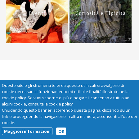
Eventi
Curiosità e Tipicità
Questo sito o gli strumenti terzi da questo utilizzati si avvalgono di
cookie necessari al funzionamento ed utili alle finalità illustrate nella
cookie policy. Se vuoi saperne di più o negare il consenso a tutti o ad
alcuni cookie, consulta la cookie policy.
Chiudendo questo banner, scorrendo questa pagina, cliccando su un
link o proseguendo la navigazione in altra maniera, acconsenti all’uso dei
cookie.
IAT Grazzano Visconti Val Nure e Val Chero
Maggiori informazioni
OK
Viale del Castello, 2
29020 Grazzano Visconti