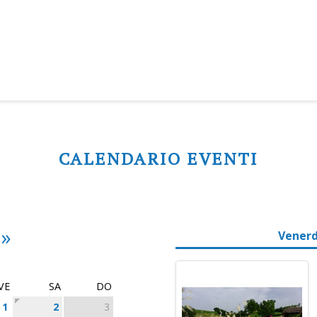
CALENDARIO EVENTI
»
Venerd
VE
SA
DO
1
2
3