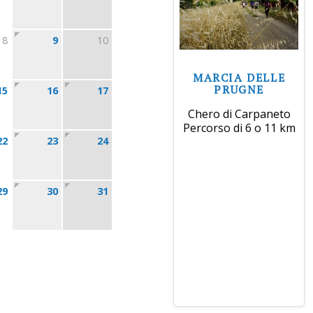
8
9
10
MARCIA DELLE
PRUGNE
15
16
17
Chero di Carpaneto
Percorso di 6 o 11 km
22
23
24
29
30
31