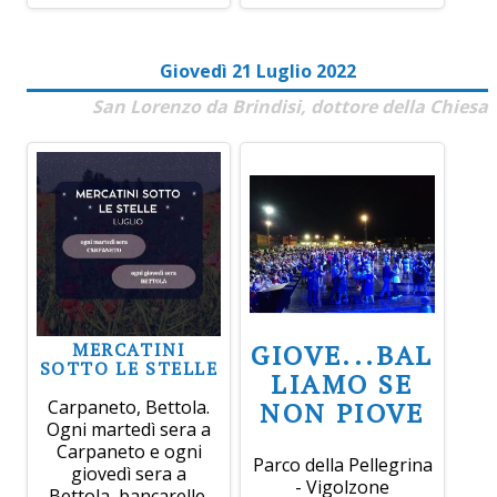
Giovedì 21 Luglio 2022
San Lorenzo da Brindisi, dottore della Chiesa
MERCATINI
GIOVE...BAL
SOTTO LE STELLE
LIAMO SE
Carpaneto, Bettola.
NON PIOVE
Ogni martedì sera a
Carpaneto e ogni
Parco della Pellegrina
giovedì sera a
- Vigolzone
Bettola, bancarelle,