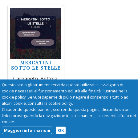
MERCATINI
SOTTO LE STELLE
Carpaneto, Bettola.
Ogni martedì sera a
Questo sito o gli strumenti terzi da questo utilizzati si avvalgono di
Carpaneto e ogni
cookie necessari al funzionamento ed utili alle finalità illustrate nella
giovedì sera a
cookie policy. Se vuoi saperne di più o negare il consenso a tutti o ad
Bettola, bancarelle,
alcuni cookie, consulta la cookie policy.
musica e negozi
Chiudendo questo banner, scorrendo questa pagina, cliccando su un
aperti.
link o proseguendo la navigazione in altra maniera, acconsenti all’uso dei
cookie.
Maggiori informazioni
OK