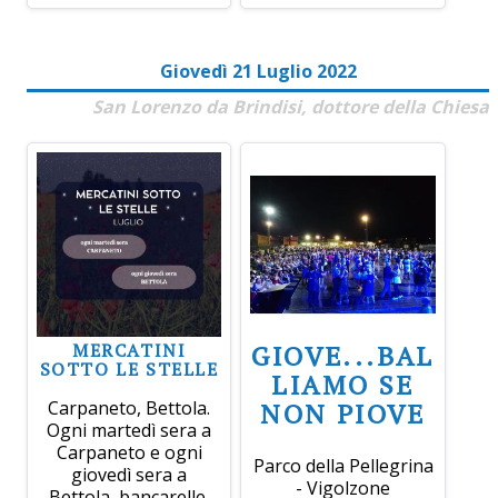
Giovedì 21 Luglio 2022
San Lorenzo da Brindisi, dottore della Chiesa
MERCATINI
GIOVE...BAL
SOTTO LE STELLE
LIAMO SE
Carpaneto, Bettola.
NON PIOVE
Ogni martedì sera a
Carpaneto e ogni
Parco della Pellegrina
giovedì sera a
- Vigolzone
Bettola, bancarelle,