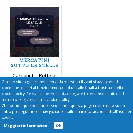
MERCATINI
SOTTO LE STELLE
Carpaneto, Bettola.
Ogni martedì sera a
Questo sito o gli strumenti terzi da questo utilizzati si avvalgono di
Carpaneto e ogni
cookie necessari al funzionamento ed utili alle finalità illustrate nella
giovedì sera a
cookie policy. Se vuoi saperne di più o negare il consenso a tutti o ad
Bettola, bancarelle,
alcuni cookie, consulta la cookie policy.
musica e negozi
Chiudendo questo banner, scorrendo questa pagina, cliccando su un
aperti.
link o proseguendo la navigazione in altra maniera, acconsenti all’uso dei
cookie.
Maggiori informazioni
OK