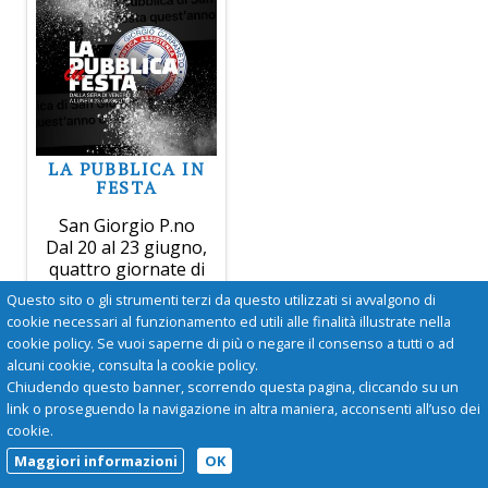
LA PUBBLICA IN
FESTA
San Giorgio P.no
Dal 20 al 23 giugno,
quattro giornate di
festa alla sede della
Questo sito o gli strumenti terzi da questo utilizzati si avvalgono di
Pubblica Assistenza di
cookie necessari al funzionamento ed utili alle finalità illustrate nella
San Giorgio P.ino.
cookie policy. Se vuoi saperne di più o negare il consenso a tutti o ad
alcuni cookie, consulta la cookie policy.
Chiudendo questo banner, scorrendo questa pagina, cliccando su un
link o proseguendo la navigazione in altra maniera, acconsenti all’uso dei
cookie.
Maggiori informazioni
OK