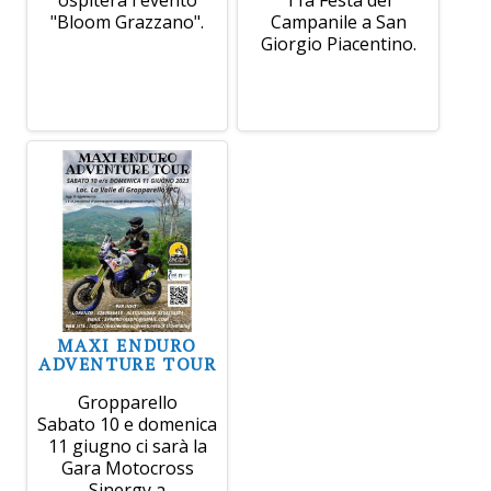
ospiterà l'evento
11a Festa del
"Bloom Grazzano".
Campanile a San
Giorgio Piacentino.
MAXI ENDURO
ADVENTURE TOUR
Gropparello
Sabato 10 e domenica
11 giugno ci sarà la
Gara Motocross
Sinergy a