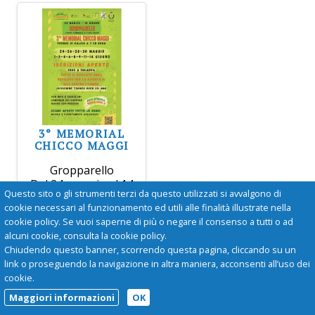
3° MEMORIAL
CHICCO MAGGI
Gropparello
Dal 24 maggio al 14
Questo sito o gli strumenti terzi da questo utilizzati si avvalgono di
giugno verrà
cookie necessari al funzionamento ed utili alle finalità illustrate nella
realizzata la terza
cookie policy. Se vuoi saperne di più o negare il consenso a tutti o ad
edizione del Memorial
alcuni cookie, consulta la cookie policy.
Chicco Maggi, con un
Chiudendo questo banner, scorrendo questa pagina, cliccando su un
torneo di calcio a 7 su
link o proseguendo la navigazione in altra maniera, acconsenti all’uso dei
erba.
cookie.
Maggiori informazioni
OK