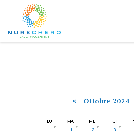
«
Ottobre 2024
LU
MA
ME
GI
1
2
3