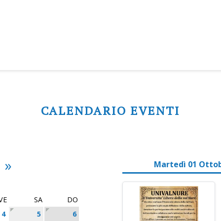
CALENDARIO EVENTI
»
Martedì 01 Otto
VE
SA
DO
4
5
6