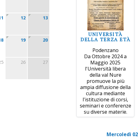
11
12
13
UNIVERSITÀ
DELLA TERZA ETÀ
18
19
20
Podenzano
Da Ottobre 2024 a
25
26
27
Maggio 2025
l'Università libera
della val Nure
promuove la più
ampia diffusione della
cultura mediante
l'istituzione di corsi,
seminari e conferenze
su diverse materie.
Mercoledì 02