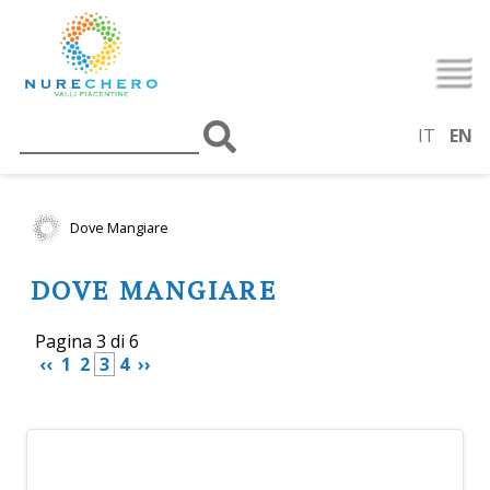
IT
EN
Dove Mangiare
DOVE MANGIARE
Pagina 3 di 6
 ‹‹ 
 1 
 2 
 3 
 4 
 ›› 