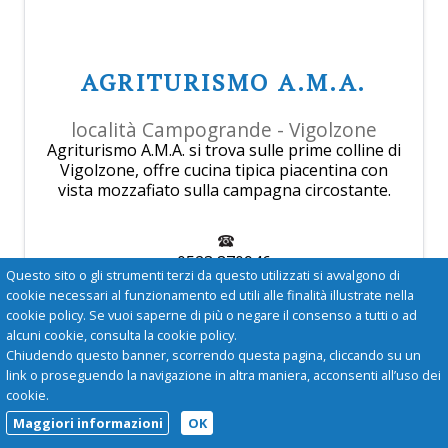
AGRITURISMO A.M.A.
località Campogrande - Vigolzone
Agriturismo A.M.A. si trova sulle prime colline di
Vigolzone, offre cucina tipica piacentina con
vista mozzafiato sulla campagna circostante.
0523 870946
Questo sito o gli strumenti terzi da questo utilizzati si avvalgono di
cookie necessari al funzionamento ed utili alle finalità illustrate nella
Continua
cookie policy. Se vuoi saperne di più o negare il consenso a tutti o ad
alcuni cookie, consulta la cookie policy.
Chiudendo questo banner, scorrendo questa pagina, cliccando su un
link o proseguendo la navigazione in altra maniera, acconsenti all’uso dei
cookie.
Maggiori informazioni
OK