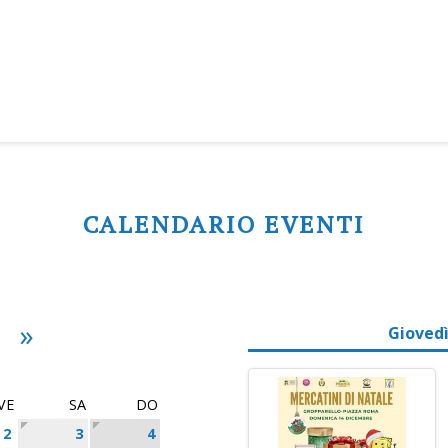
CALENDARIO EVENTI
»
Giovedì
VE
SA
DO
2
3
4