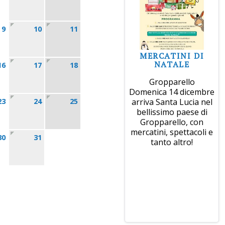
9
10
11
MERCATINI DI
NATALE
16
17
18
Gropparello
Domenica 14 dicembre
23
24
25
arriva Santa Lucia nel
bellissimo paese di
Gropparello, con
mercatini, spettacoli e
30
31
tanto altro!