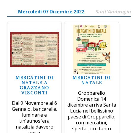
Mercoledì 07 Dicembre 2022
Sant'Ambrogio
MERCATINI DI
MERCATINI DI
NATALE A
NATALE
GRAZZANO
VISCONTI
Gropparello
Domenica 14
Dal 9 Novembre al 6
dicembre arriva Santa
Gennaio, bancarelle,
Lucia nel bellissimo
luminarie e
paese di Gropparello,
un'atmosfera
con mercatini,
natalizia davvero
spettacoli e tanto
unica.