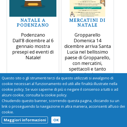
NATALE A
MERCATINI DI
PODENZANO
NATALE
Podenzano
Gropparello
Dall'8 dicembre al 6
Domenica 14
gennaio mostra
dicembre arriva Santa
presepi ed eventi di
Lucia nel bellissimo
Natale!
paese di Gropparello,
con mercatini,
spettacoli e tanto
altro!
Questo sito o gli strumenti terzi da questo utilizzati si avvalgono di
cookie necessari al funzionamento ed utili alle finalità illustrate nella
cookie policy. Se vuoi saperne di più o negare il consenso a tutti o ad
alcuni cookie, consulta la cookie policy.
Chiudendo questo banner, scorrendo questa pagina, cliccando su un
link o proseguendo la navigazione in altra maniera, acconsenti all’uso dei
cookie.
Maggiori informazioni
OK