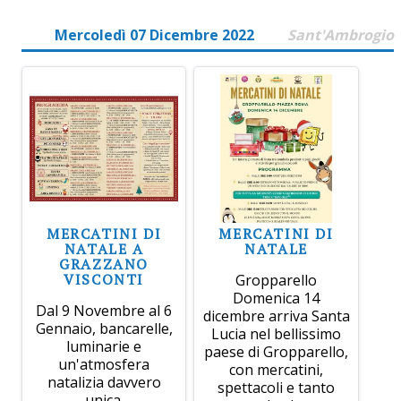
Mercoledì 07 Dicembre 2022
Sant'Ambrogio
MERCATINI DI
MERCATINI DI
NATALE A
NATALE
GRAZZANO
VISCONTI
Gropparello
Domenica 14
Dal 9 Novembre al 6
dicembre arriva Santa
Gennaio, bancarelle,
Lucia nel bellissimo
luminarie e
paese di Gropparello,
un'atmosfera
con mercatini,
natalizia davvero
spettacoli e tanto
unica.