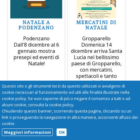
NATALE A
MERCATINI DI
PODENZANO
NATALE
Podenzano
Gropparello
Dall'8 dicembre al 6
Domenica 14
gennaio mostra
dicembre arriva Santa
presepi ed eventi di
Lucia nel bellissimo
Natale!
paese di Gropparello,
con mercatini,
spettacoli e tanto
altro!
Questo sito o gli strumenti terzi da questo utilizzati si avvalgono di
cookie necessari al funzionamento ed utili alle finalità illustrate nella
cookie policy. Se vuoi saperne di più o negare il consenso a tutti o ad
alcuni cookie, consulta la cookie policy.
Chiudendo questo banner, scorrendo questa pagina, cliccando su un
link o proseguendo la navigazione in altra maniera, acconsenti all’uso dei
cookie.
Maggiori informazioni
OK