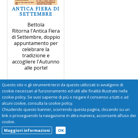
ANTICA FIERA DI
SETTEMBRE
Bettola
Ritorna l'Antica Fiera
di Settembre, doppio
appuntamento per
celebrare la
tradizione e
accogliere l'Autunno
alle porte!
Questo sito o gli strumenti terzi da questo utilizzati si avvalgono di
cookie necessari al funzionamento ed utili alle finalità illustrate nella
cookie policy. Se vuoi saperne di più o negare il consenso a tutti o ad
alcuni cookie, consulta la cookie policy.
Chiudendo questo banner, scorrendo questa pagina, cliccando su un
link o proseguendo la navigazione in altra maniera, acconsenti all’uso dei
cookie.
Maggiori informazioni
OK
Mercoledì 24 Settembre 2025
San Pietro Nolasco