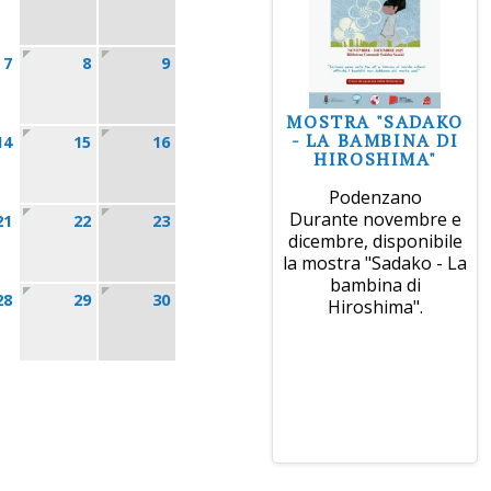
7
8
9
MOSTRA "SADAKO
- LA BAMBINA DI
14
15
16
HIROSHIMA"
Podenzano
Durante novembre e
21
22
23
dicembre, disponibile
la mostra "Sadako - La
bambina di
28
29
30
Hiroshima".