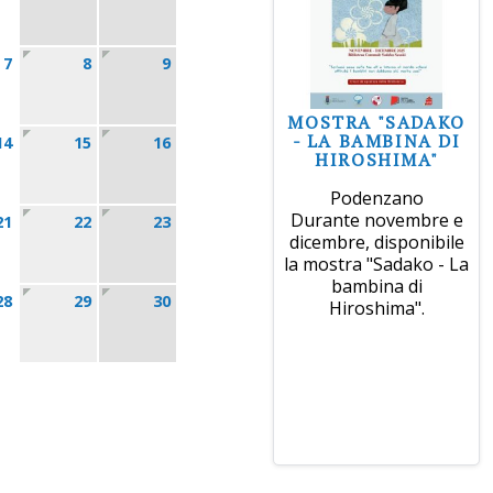
7
8
9
MOSTRA "SADAKO
- LA BAMBINA DI
14
15
16
HIROSHIMA"
Podenzano
Durante novembre e
21
22
23
dicembre, disponibile
la mostra "Sadako - La
bambina di
28
29
30
Hiroshima".