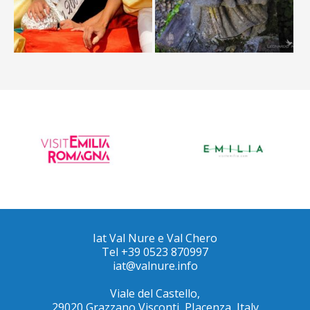
Iat Val Nure e Val Chero
Tel +39 0523 870997
iat@valnure.info
Viale del Castello,
29020 Grazzano Visconti, PIacenza, Italy