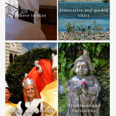
Itineraries and guided
Where to stay
visits
Traditions and
Events and Festivals
Curiosities