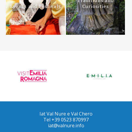
Traditions and
Events and Festivals
Curiosities
Iat Val Nure e Val Chero
Tel +39 0523 870997
iat@valnure.info