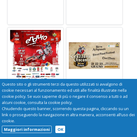
Questo sito o gli strumenti terzi da questo utilizzati si avvalgono di
CAMPIONATO
BIRRAE FESTUM
MONDIALE
cookie necessari al funzionamento ed utili alle finalità illustrate nella
ENDURO GP
Grazzano Visconti
cookie policy. Se vuoi saperne di più o negare il consenso a tutti o ad
21-22-23 giugno il
alcuni cookie, consulta la cookie policy.
Bettola
borgo neomedievale
Chiudendo questo banner, scorrendo questa pagina, cliccando su un
21-22-23 giugno
di Grazzano Visconti
link o proseguendo la navigazione in altra maniera, acconsenti all’uso dei
ospiterà
cookie.
un'imperdibile festa
Maggiori informazioni
OK
della birra!