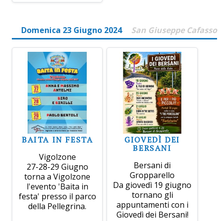
Domenica 23 Giugno 2024
San Giuseppe Cafasso
BAITA IN FESTA
GIOVEDÌ DEI
BERSANI
Vigolzone
Bersani di
27-28-29 Giugno
Gropparello
torna a Vigolzone
Da giovedì 19 giugno
l'evento 'Baita in
tornano gli
festa' presso il parco
appuntamenti con i
della Pellegrina.
Giovedì dei Bersani!