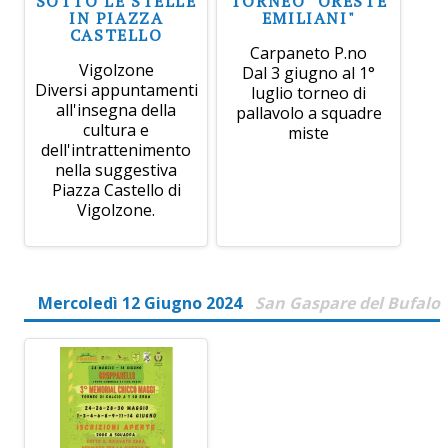
SOTTO LE STELLE
TORNEO "ORESTE
IN PIAZZA
EMILIANI"
CASTELLO
Carpaneto P.no
Vigolzone
Dal 3 giugno al 1°
Diversi appuntamenti
luglio torneo di
all'insegna della
pallavolo a squadre
cultura e
miste
dell'intrattenimento
nella suggestiva
Piazza Castello di
Vigolzone.
Mercoledì 12 Giugno 2024
San Gaspare del Bufalo