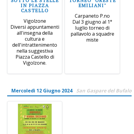
SOTTO LE STELLE
TORNEO "ORESTE
IN PIAZZA
EMILIANI"
CASTELLO
Carpaneto P.no
Vigolzone
Dal 3 giugno al 1°
Diversi appuntamenti
luglio torneo di
all'insegna della
pallavolo a squadre
cultura e
miste
dell'intrattenimento
nella suggestiva
Piazza Castello di
Vigolzone.
Mercoledì 12 Giugno 2024
San Gaspare del Bufalo