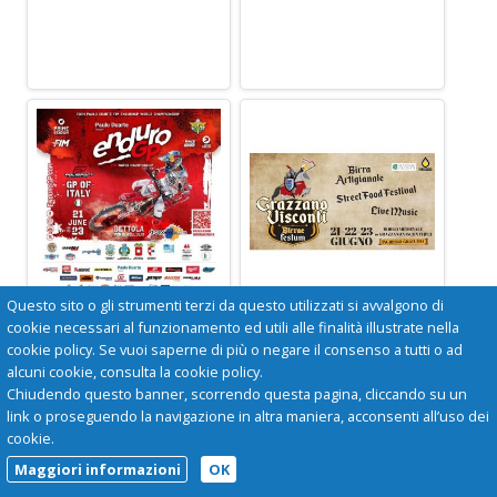
Questo sito o gli strumenti terzi da questo utilizzati si avvalgono di
CAMPIONATO
BIRRAE FESTUM
MONDIALE
cookie necessari al funzionamento ed utili alle finalità illustrate nella
ENDURO GP
Grazzano Visconti
cookie policy. Se vuoi saperne di più o negare il consenso a tutti o ad
21-22-23 giugno il
alcuni cookie, consulta la cookie policy.
Bettola
borgo neomedievale
Chiudendo questo banner, scorrendo questa pagina, cliccando su un
21-22-23 giugno
di Grazzano Visconti
link o proseguendo la navigazione in altra maniera, acconsenti all’uso dei
ospiterà
cookie.
un'imperdibile festa
Maggiori informazioni
OK
della birra!