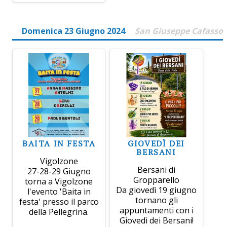
Domenica 23 Giugno 2024
San Giuseppe Cafasso
BAITA IN FESTA
GIOVEDÌ DEI
BERSANI
Vigolzone
Bersani di
27-28-29 Giugno
Gropparello
torna a Vigolzone
Da giovedì 19 giugno
l'evento 'Baita in
tornano gli
festa' presso il parco
appuntamenti con i
della Pellegrina.
Giovedì dei Bersani!