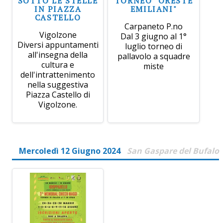
SOTTO LE STELLE
TORNEO "ORESTE
IN PIAZZA
EMILIANI"
CASTELLO
Carpaneto P.no
Vigolzone
Dal 3 giugno al 1°
Diversi appuntamenti
luglio torneo di
all'insegna della
pallavolo a squadre
cultura e
miste
dell'intrattenimento
nella suggestiva
Piazza Castello di
Vigolzone.
Mercoledì 12 Giugno 2024
San Gaspare del Bufalo