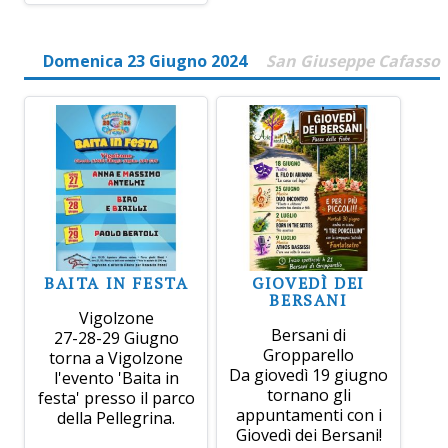
Domenica 23 Giugno 2024
San Giuseppe Cafasso
BAITA IN FESTA
GIOVEDÌ DEI
BERSANI
Vigolzone
Bersani di
27-28-29 Giugno
Gropparello
torna a Vigolzone
Da giovedì 19 giugno
l'evento 'Baita in
tornano gli
festa' presso il parco
appuntamenti con i
della Pellegrina.
Giovedì dei Bersani!