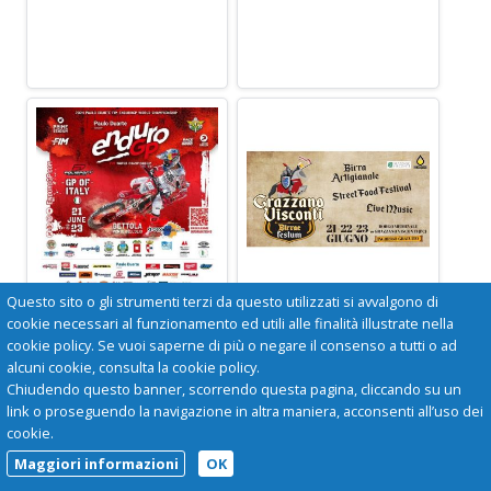
Questo sito o gli strumenti terzi da questo utilizzati si avvalgono di
CAMPIONATO
BIRRAE FESTUM
MONDIALE
cookie necessari al funzionamento ed utili alle finalità illustrate nella
ENDURO GP
Grazzano Visconti
cookie policy. Se vuoi saperne di più o negare il consenso a tutti o ad
21-22-23 giugno il
alcuni cookie, consulta la cookie policy.
Bettola
borgo neomedievale
Chiudendo questo banner, scorrendo questa pagina, cliccando su un
21-22-23 giugno
di Grazzano Visconti
link o proseguendo la navigazione in altra maniera, acconsenti all’uso dei
ospiterà
cookie.
un'imperdibile festa
Maggiori informazioni
OK
della birra!