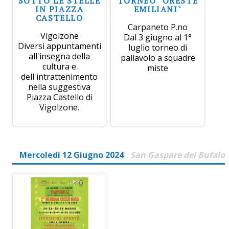
SOTTO LE STELLE
TORNEO "ORESTE
IN PIAZZA
EMILIANI"
CASTELLO
Carpaneto P.no
Vigolzone
Dal 3 giugno al 1°
Diversi appuntamenti
luglio torneo di
all'insegna della
pallavolo a squadre
cultura e
miste
dell'intrattenimento
nella suggestiva
Piazza Castello di
Vigolzone.
Mercoledì 12 Giugno 2024
San Gaspare del Bufalo