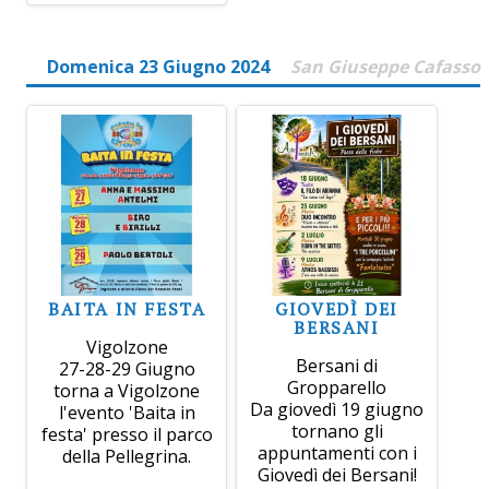
Domenica 23 Giugno 2024
San Giuseppe Cafasso
BAITA IN FESTA
GIOVEDÌ DEI
BERSANI
Vigolzone
Bersani di
27-28-29 Giugno
Gropparello
torna a Vigolzone
Da giovedì 19 giugno
l'evento 'Baita in
tornano gli
festa' presso il parco
appuntamenti con i
della Pellegrina.
Giovedì dei Bersani!