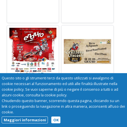
Questo sito o gli strumenti terzi da questo utilizzati si avvalgono di
CAMPIONATO
BIRRAE FESTUM
MONDIALE
cookie necessari al funzionamento ed utili alle finalità illustrate nella
ENDURO GP
Grazzano Visconti
cookie policy. Se vuoi saperne di più o negare il consenso a tutti o ad
21-22-23 giugno il
alcuni cookie, consulta la cookie policy.
Bettola
borgo neomedievale
Chiudendo questo banner, scorrendo questa pagina, cliccando su un
21-22-23 giugno
di Grazzano Visconti
link o proseguendo la navigazione in altra maniera, acconsenti all’uso dei
ospiterà
cookie.
un'imperdibile festa
Maggiori informazioni
OK
della birra!