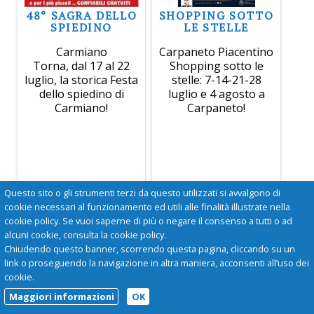
48° SAGRA DELLO
SHOPPING SOTTO
SPIEDINO
LE STELLE
Carmiano
Carpaneto Piacentino
Torna, dal 17 al 22
Shopping sotto le
luglio, la storica Festa
stelle: 7-14-21-28
dello spiedino di
luglio e 4 agosto a
Carmiano!
Carpaneto!
Questo sito o gli strumenti terzi da questo utilizzati si avvalgono di
cookie necessari al funzionamento ed utili alle finalità illustrate nella
cookie policy. Se vuoi saperne di più o negare il consenso a tutti o ad
alcuni cookie, consulta la cookie policy.
Chiudendo questo banner, scorrendo questa pagina, cliccando su un
link o proseguendo la navigazione in altra maniera, acconsenti all’uso dei
cookie.
Maggiori informazioni
OK