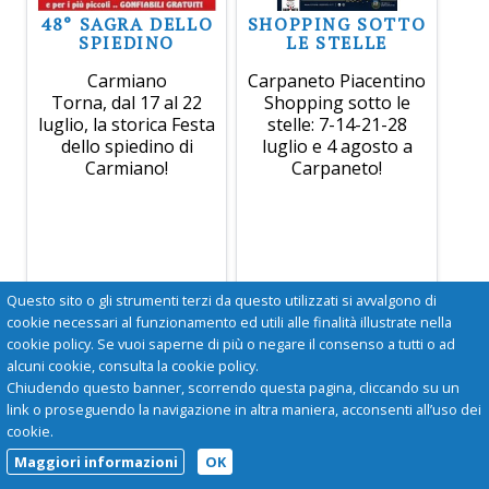
48° SAGRA DELLO
SHOPPING SOTTO
SPIEDINO
LE STELLE
Carmiano
Carpaneto Piacentino
Torna, dal 17 al 22
Shopping sotto le
luglio, la storica Festa
stelle: 7-14-21-28
dello spiedino di
luglio e 4 agosto a
Carmiano!
Carpaneto!
Questo sito o gli strumenti terzi da questo utilizzati si avvalgono di
cookie necessari al funzionamento ed utili alle finalità illustrate nella
cookie policy. Se vuoi saperne di più o negare il consenso a tutti o ad
alcuni cookie, consulta la cookie policy.
Chiudendo questo banner, scorrendo questa pagina, cliccando su un
link o proseguendo la navigazione in altra maniera, acconsenti all’uso dei
cookie.
Maggiori informazioni
OK