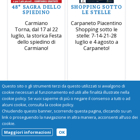
48° SAGRA DELLO
SHOPPING SOTTO
SPIEDINO
LE STELLE
Carmiano
Carpaneto Piacentino
Torna, dal 17 al 22
Shopping sotto le
luglio, la storica Festa
stelle: 7-14-21-28
dello spiedino di
luglio e 4 agosto a
Carmiano!
Carpaneto!
Questo sito o gli strumenti terzi da questo utilizzati si avvalgono di
cookie necessari al funzionamento ed utili alle finalità illustrate nella
cookie policy. Se vuoi saperne di più o negare il consenso a tutti o ad
alcuni cookie, consulta la cookie policy.
Chiudendo questo banner, scorrendo questa pagina, cliccando su un
link o proseguendo la navigazione in altra maniera, acconsenti all’uso dei
cookie.
Maggiori informazioni
OK