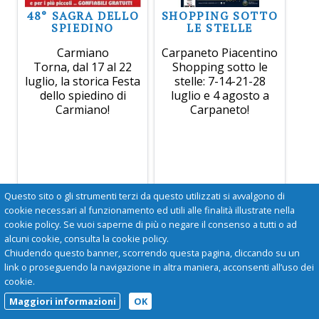
48° SAGRA DELLO
SHOPPING SOTTO
SPIEDINO
LE STELLE
Carmiano
Carpaneto Piacentino
Torna, dal 17 al 22
Shopping sotto le
luglio, la storica Festa
stelle: 7-14-21-28
dello spiedino di
luglio e 4 agosto a
Carmiano!
Carpaneto!
Questo sito o gli strumenti terzi da questo utilizzati si avvalgono di
cookie necessari al funzionamento ed utili alle finalità illustrate nella
cookie policy. Se vuoi saperne di più o negare il consenso a tutti o ad
alcuni cookie, consulta la cookie policy.
Chiudendo questo banner, scorrendo questa pagina, cliccando su un
link o proseguendo la navigazione in altra maniera, acconsenti all’uso dei
cookie.
Maggiori informazioni
OK