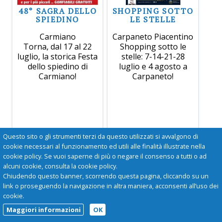
48° SAGRA DELLO
SHOPPING SOTTO
SPIEDINO
LE STELLE
Carmiano
Carpaneto Piacentino
Torna, dal 17 al 22
Shopping sotto le
luglio, la storica Festa
stelle: 7-14-21-28
dello spiedino di
luglio e 4 agosto a
Carmiano!
Carpaneto!
Questo sito o gli strumenti terzi da questo utilizzati si avvalgono di
cookie necessari al funzionamento ed utili alle finalità illustrate nella
cookie policy. Se vuoi saperne di più o negare il consenso a tutti o ad
alcuni cookie, consulta la cookie policy.
Chiudendo questo banner, scorrendo questa pagina, cliccando su un
link o proseguendo la navigazione in altra maniera, acconsenti all’uso dei
cookie.
Maggiori informazioni
OK