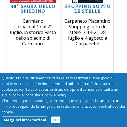
48° SAGRA DELLO
SHOPPING SOTTO
SPIEDINO
LE STELLE
Carmiano
Carpaneto Piacentino
Torna, dal 17 al 22
Shopping sotto le
luglio, la storica Festa
stelle: 7-14-21-28
dello spiedino di
luglio e 4 agosto a
Carmiano!
Carpaneto!
Questo sito o gli strumenti terzi da questo utilizzati si avvalgono di
cookie necessari al funzionamento ed utili alle finalità illustrate nella
cookie policy. Se vuoi saperne di più o negare il consenso a tutti o ad
alcuni cookie, consulta la cookie policy.
Chiudendo questo banner, scorrendo questa pagina, cliccando su un
link o proseguendo la navigazione in altra maniera, acconsenti all’uso dei
cookie.
Maggiori informazioni
OK