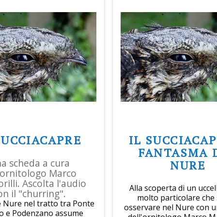
SUCCIACAPRE
IL SUCCIACA
FANTASMA 
a scheda a cura
NURE
'ornitologo Marco
rilli. Ascolta l'audio
Alla scoperta di un uccel
on il "churring".
molto particolare che 
e Nure nel tratto tra Ponte
osservare nel Nure con 
lio e Podenzano assume