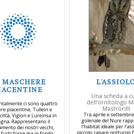
E MASCHERE
L'ASSIOL
IACENTINE
Una scheda a c
dell'ornitologo 
talmente ci sono quattro
Mastrorilli
e piacentine, Tullein e
Tra aprile e settembre,
 città, Vigion e Lureinsa in
golenale del Nure rapp
gna. Rappresentano il
l'habitat ideale per l'as
mento dei nostri vecchi,
piccolo rapace notturno 
e furbi forse ma in fondo