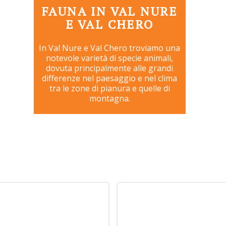
FAUNA IN VAL NURE
E VAL CHERO
In Val Nure e Val Chero troviamo una
notevole varietà di specie animali,
dovuta principalmente alle grandi
differenze nel paesaggio e nel clima
tra le zone di pianura e quelle di
montagna.