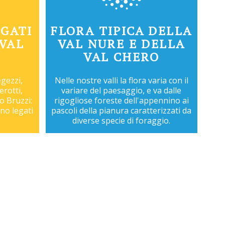
GATI
FLORA TIPICA DELLA
 VAL
VAL NURE E DELLA
VAL CHERO
egezzi,
Nelle nostre valli la flora varia con il
erotti,
variare del paesaggio, e va dalle
o Bruzzi:
rigogliose foreste dell'appennino ai
no legati
pascoli della pianura caratterizzati da
diverse specie di foraggio.