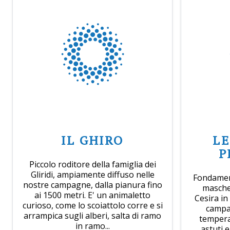
IL GHIRO
L
P
Piccolo roditore della famiglia dei
Gliridi, ampiamente diffuso nelle
Fondamen
nostre campagne, dalla pianura fino
mascher
ai 1500 metri. E' un animaletto
Cesira in
curioso, come lo scoiattolo corre e si
campa
arrampica sugli alberi, salta di ramo
tempera
in ramo...
astuti 