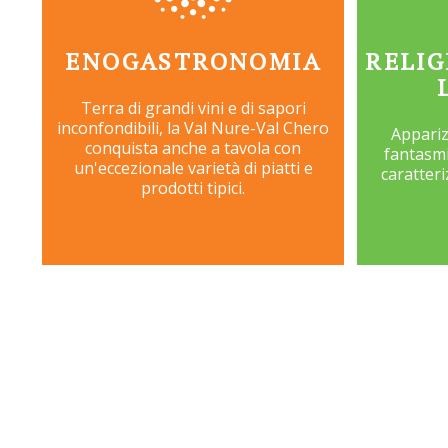
ENOGASTRONOMIA
RELIG
Terra di grandi vini e di sapori
inconfondibili, la Val Nure-Val Chero
Apparizi
conquista anche a tavola con
fantasmi
un'eccezionale varietà di piatti e
caratteri
prodotti tipici.