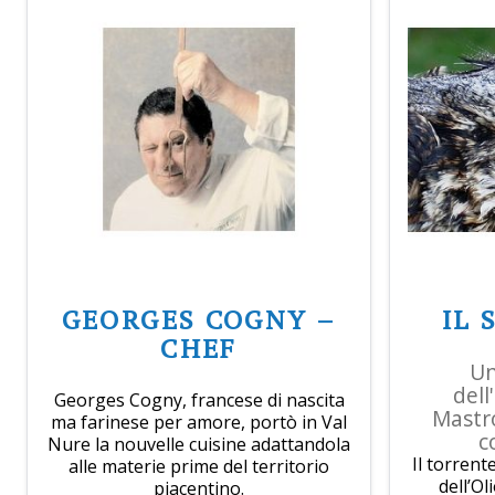
GEORGES COGNY –
IL 
CHEF
Un
dell
Georges Cogny, francese di nascita
Mastro
ma farinese per amore, portò in Val
c
Nure la nouvelle cuisine adattandola
Il torrent
alle materie prime del territorio
dell’O
piacentino.