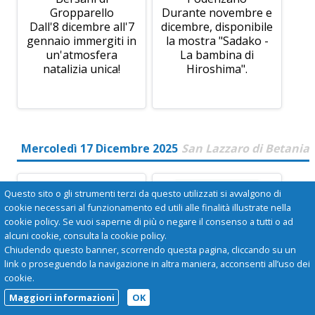
Gropparello
Durante novembre e
Dall'8 dicembre all'7
dicembre, disponibile
gennaio immergiti in
la mostra "Sadako -
un'atmosfera
La bambina di
natalizia unica!
Hiroshima".
Mercoledì 17 Dicembre 2025
San Lazzaro di Betania
Questo sito o gli strumenti terzi da questo utilizzati si avvalgono di
cookie necessari al funzionamento ed utili alle finalità illustrate nella
cookie policy. Se vuoi saperne di più o negare il consenso a tutti o ad
alcuni cookie, consulta la cookie policy.
Chiudendo questo banner, scorrendo questa pagina, cliccando su un
link o proseguendo la navigazione in altra maniera, acconsenti all’uso dei
cookie.
Maggiori informazioni
OK
I PRESEPI AI
MOSTRA "SADAKO