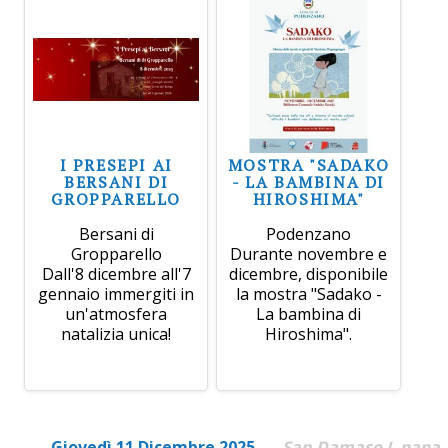
I PRESEPI AI
MOSTRA "SADAKO
BERSANI DI
- LA BAMBINA DI
GROPPARELLO
HIROSHIMA"
Bersani di
Podenzano
Gropparello
Durante novembre e
Dall'8 dicembre all'7
dicembre, disponibile
gennaio immergiti in
la mostra "Sadako -
un'atmosfera
La bambina di
natalizia unica!
Hiroshima".
Giovedì 11 Dicembre 2025
San Damaso I, papa