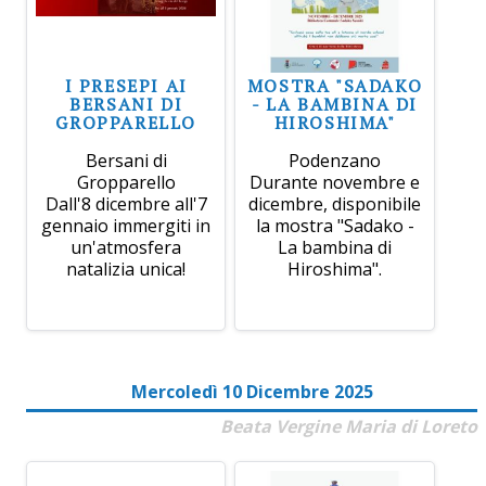
I PRESEPI AI
MOSTRA "SADAKO
BERSANI DI
- LA BAMBINA DI
GROPPARELLO
HIROSHIMA"
Bersani di
Podenzano
Gropparello
Durante novembre e
Dall'8 dicembre all'7
dicembre, disponibile
gennaio immergiti in
la mostra "Sadako -
un'atmosfera
La bambina di
natalizia unica!
Hiroshima".
Mercoledì 10 Dicembre 2025
Beata Vergine Maria di Loreto