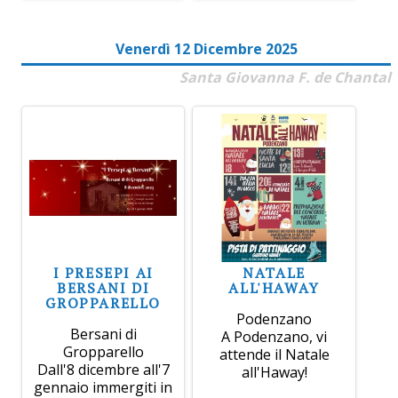
Venerdì 12 Dicembre 2025
Santa Giovanna F. de Chantal
I PRESEPI AI
NATALE
BERSANI DI
ALL'HAWAY
GROPPARELLO
Podenzano
Bersani di
A Podenzano, vi
Gropparello
attende il Natale
Dall'8 dicembre all'7
all'Haway!
gennaio immergiti in