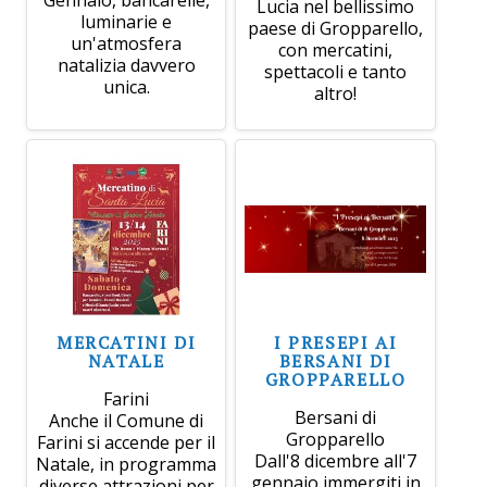
Lucia nel bellissimo
luminarie e
paese di Gropparello,
un'atmosfera
con mercatini,
natalizia davvero
spettacoli e tanto
unica.
altro!
MERCATINI DI
I PRESEPI AI
NATALE
BERSANI DI
GROPPARELLO
Farini
Bersani di
Anche il Comune di
Gropparello
Farini si accende per il
Dall'8 dicembre all'7
Natale, in programma
gennaio immergiti in
diverse attrazioni per