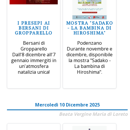
I PRESEPI AI
MOSTRA "SADAKO
BERSANI DI
- LA BAMBINA DI
GROPPARELLO
HIROSHIMA"
Bersani di
Podenzano
Gropparello
Durante novembre e
Dall'8 dicembre all'7
dicembre, disponibile
gennaio immergiti in
la mostra "Sadako -
un'atmosfera
La bambina di
natalizia unica!
Hiroshima".
Mercoledì 10 Dicembre 2025
Beata Vergine Maria di Loreto