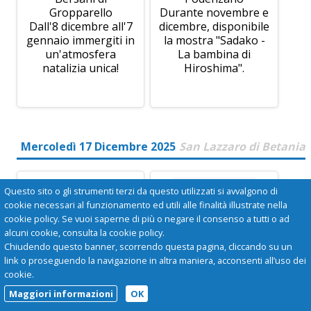
Gropparello
Durante novembre e
Dall'8 dicembre all'7
dicembre, disponibile
gennaio immergiti in
la mostra "Sadako -
un'atmosfera
La bambina di
natalizia unica!
Hiroshima".
Mercoledì 17 Dicembre 2025
San Lazzaro di Betania
Questo sito o gli strumenti terzi da questo utilizzati si avvalgono di
cookie necessari al funzionamento ed utili alle finalità illustrate nella
cookie policy. Se vuoi saperne di più o negare il consenso a tutti o ad
alcuni cookie, consulta la cookie policy.
Chiudendo questo banner, scorrendo questa pagina, cliccando su un
link o proseguendo la navigazione in altra maniera, acconsenti all’uso dei
cookie.
Maggiori informazioni
OK
I PRESEPI AI
MOSTRA "SADAKO