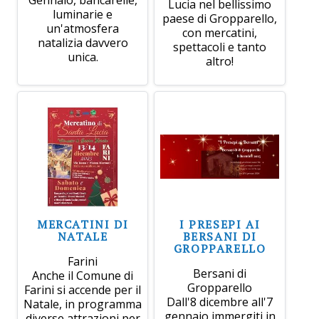
Lucia nel bellissimo
luminarie e
paese di Gropparello,
un'atmosfera
con mercatini,
natalizia davvero
spettacoli e tanto
unica.
altro!
MERCATINI DI
I PRESEPI AI
NATALE
BERSANI DI
GROPPARELLO
Farini
Bersani di
Anche il Comune di
Gropparello
Farini si accende per il
Dall'8 dicembre all'7
Natale, in programma
gennaio immergiti in
diverse attrazioni per