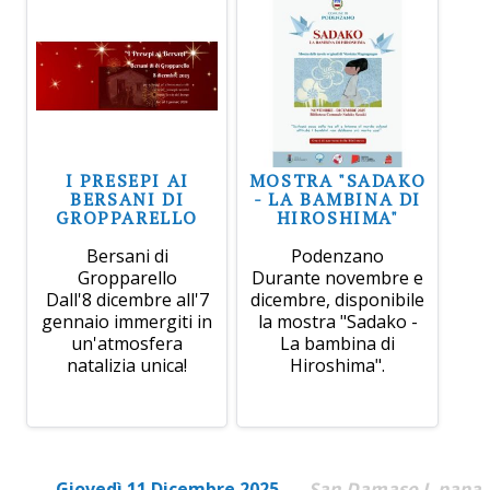
I PRESEPI AI
MOSTRA "SADAKO
BERSANI DI
- LA BAMBINA DI
GROPPARELLO
HIROSHIMA"
Bersani di
Podenzano
Gropparello
Durante novembre e
Dall'8 dicembre all'7
dicembre, disponibile
gennaio immergiti in
la mostra "Sadako -
un'atmosfera
La bambina di
natalizia unica!
Hiroshima".
Giovedì 11 Dicembre 2025
San Damaso I, papa