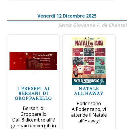
Venerdì 12 Dicembre 2025
Santa Giovanna F. de Chantal
I PRESEPI AI
NATALE
BERSANI DI
ALL'HAWAY
GROPPARELLO
Podenzano
Bersani di
A Podenzano, vi
Gropparello
attende il Natale
Dall'8 dicembre all'7
all'Haway!
gennaio immergiti in