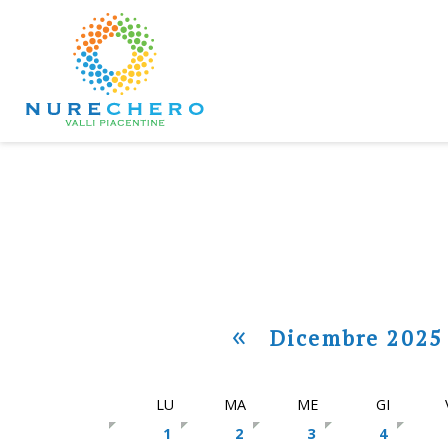
«
Dicembre 2025
LU
MA
ME
GI
1
2
3
4