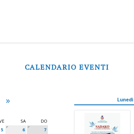
CALENDARIO EVENTI
»
Lunedì
VE
SA
DO
5
6
7