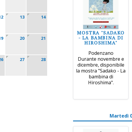
12
13
14
MOSTRA "SADAKO
- LA BAMBINA DI
19
20
21
HIROSHIMA"
Podenzano
Durante novembre e
26
27
28
dicembre, disponibile
la mostra "Sadako - La
bambina di
Hiroshima".
Martedì 