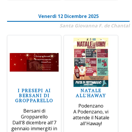
Venerdì 12 Dicembre 2025
Santa Giovanna F. de Chantal
I PRESEPI AI
NATALE
BERSANI DI
ALL'HAWAY
GROPPARELLO
Podenzano
Bersani di
A Podenzano, vi
Gropparello
attende il Natale
Dall'8 dicembre all'7
all'Haway!
gennaio immergiti in