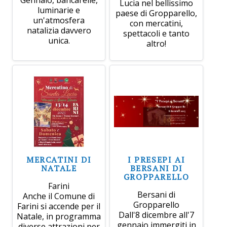
Lucia nel bellissimo
luminarie e
paese di Gropparello,
un'atmosfera
con mercatini,
natalizia davvero
spettacoli e tanto
unica.
altro!
MERCATINI DI
I PRESEPI AI
NATALE
BERSANI DI
GROPPARELLO
Farini
Bersani di
Anche il Comune di
Gropparello
Farini si accende per il
Dall'8 dicembre all'7
Natale, in programma
gennaio immergiti in
diverse attrazioni per