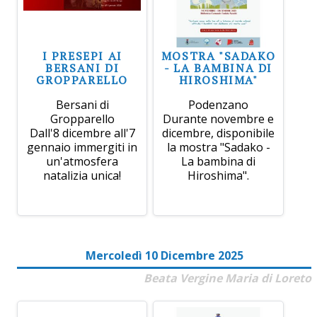
I PRESEPI AI
MOSTRA "SADAKO
BERSANI DI
- LA BAMBINA DI
GROPPARELLO
HIROSHIMA"
Bersani di
Podenzano
Gropparello
Durante novembre e
Dall'8 dicembre all'7
dicembre, disponibile
gennaio immergiti in
la mostra "Sadako -
un'atmosfera
La bambina di
natalizia unica!
Hiroshima".
Mercoledì 10 Dicembre 2025
Beata Vergine Maria di Loreto