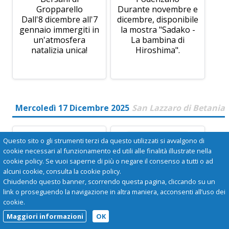
Gropparello
Durante novembre e
Dall'8 dicembre all'7
dicembre, disponibile
gennaio immergiti in
la mostra "Sadako -
un'atmosfera
La bambina di
natalizia unica!
Hiroshima".
Mercoledì 17 Dicembre 2025
San Lazzaro di Betania
Questo sito o gli strumenti terzi da questo utilizzati si avvalgono di
cookie necessari al funzionamento ed utili alle finalità illustrate nella
cookie policy. Se vuoi saperne di più o negare il consenso a tutti o ad
alcuni cookie, consulta la cookie policy.
Chiudendo questo banner, scorrendo questa pagina, cliccando su un
link o proseguendo la navigazione in altra maniera, acconsenti all’uso dei
cookie.
Maggiori informazioni
OK
I PRESEPI AI
MOSTRA "SADAKO