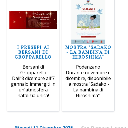
I PRESEPI AI
MOSTRA "SADAKO
BERSANI DI
- LA BAMBINA DI
GROPPARELLO
HIROSHIMA"
Bersani di
Podenzano
Gropparello
Durante novembre e
Dall'8 dicembre all'7
dicembre, disponibile
gennaio immergiti in
la mostra "Sadako -
un'atmosfera
La bambina di
natalizia unica!
Hiroshima".
Giovedì 11 Dicembre 2025
San Damaso I, papa