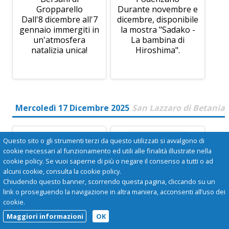
Gropparello
Durante novembre e
Dall'8 dicembre all'7
dicembre, disponibile
gennaio immergiti in
la mostra "Sadako -
un'atmosfera
La bambina di
natalizia unica!
Hiroshima".
Mercoledì 17 Dicembre 2025
San Lazzaro di Betania
Questo sito o gli strumenti terzi da questo utilizzati si avvalgono di
cookie necessari al funzionamento ed utili alle finalità illustrate nella
cookie policy. Se vuoi saperne di più o negare il consenso a tutti o ad
alcuni cookie, consulta la cookie policy.
Chiudendo questo banner, scorrendo questa pagina, cliccando su un
link o proseguendo la navigazione in altra maniera, acconsenti all’uso dei
cookie.
Maggiori informazioni
OK
I PRESEPI AI
MOSTRA "SADAKO