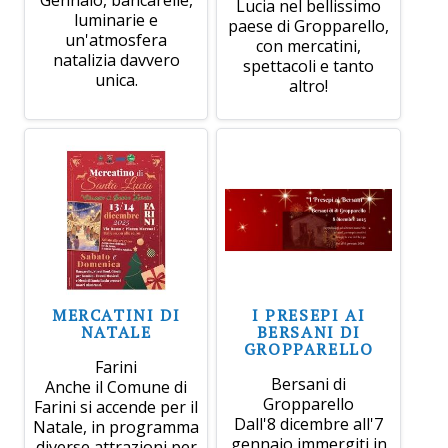
Lucia nel bellissimo
luminarie e
paese di Gropparello,
un'atmosfera
con mercatini,
natalizia davvero
spettacoli e tanto
unica.
altro!
MERCATINI DI
I PRESEPI AI
NATALE
BERSANI DI
GROPPARELLO
Farini
Bersani di
Anche il Comune di
Gropparello
Farini si accende per il
Dall'8 dicembre all'7
Natale, in programma
gennaio immergiti in
diverse attrazioni per