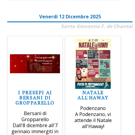
Venerdì 12 Dicembre 2025
Santa Giovanna F. de Chantal
I PRESEPI AI
NATALE
BERSANI DI
ALL'HAWAY
GROPPARELLO
Podenzano
Bersani di
A Podenzano, vi
Gropparello
attende il Natale
Dall'8 dicembre all'7
all'Haway!
gennaio immergiti in