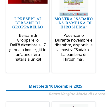
I PRESEPI AI
MOSTRA "SADAKO
BERSANI DI
- LA BAMBINA DI
GROPPARELLO
HIROSHIMA"
Bersani di
Podenzano
Gropparello
Durante novembre e
Dall'8 dicembre all'7
dicembre, disponibile
gennaio immergiti in
la mostra "Sadako -
un'atmosfera
La bambina di
natalizia unica!
Hiroshima".
Mercoledì 10 Dicembre 2025
Beata Vergine Maria di Loreto