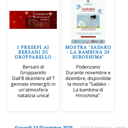
I PRESEPI AI
MOSTRA "SADAKO
BERSANI DI
- LA BAMBINA DI
GROPPARELLO
HIROSHIMA"
Bersani di
Podenzano
Gropparello
Durante novembre e
Dall'8 dicembre all'7
dicembre, disponibile
gennaio immergiti in
la mostra "Sadako -
un'atmosfera
La bambina di
natalizia unica!
Hiroshima".
Giovedì 11 Dicembre 2025
San Damaso I, papa