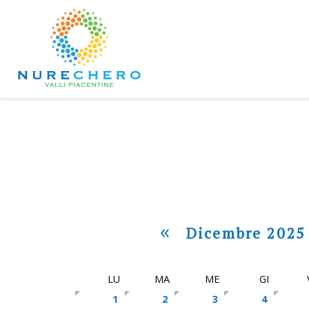
«
Dicembre 2025
LU
MA
ME
GI
1
2
3
4