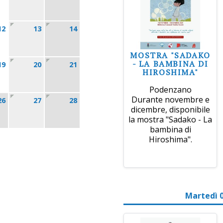
12
13
14
MOSTRA "SADAKO
- LA BAMBINA DI
19
20
21
HIROSHIMA"
Podenzano
Durante novembre e
26
27
28
dicembre, disponibile
la mostra "Sadako - La
bambina di
Hiroshima".
Martedì 