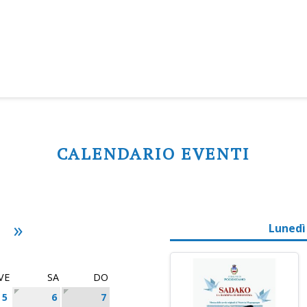
CALENDARIO EVENTI
»
Lunedì
VE
SA
DO
5
6
7