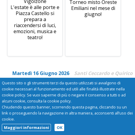
Vigolzone
Torneo misto Oreste
L'estate è alle porte e
Emiliani nel mese di
Piazza Castello si
giugno!
prepara a
riaccendersi di luci,
emozioni, musica e
teatro!
Martedì 16 Giugno 2026
Santi Ceccardo e Quirico
Questo sito o gli strumenti terzi da questo utilizzati si avvalgono di
cookie necessari al funzionamento ed utili alle finalità illustrate nella
cookie policy. Se vuoi saperne di più o negare il consenso a tutti o ad
alcuni cookie, consulta la cookie policy.
Chiudendo questo banner, scorrendo questa pagina, cliccando su un
link o proseguendo la navigazione in altra maniera, acconsenti all’uso dei
cookie.
Maggiori informazioni
OK