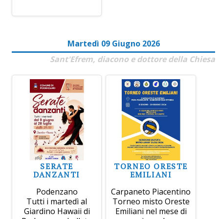
Martedì 09 Giugno 2026
Sant'Efrem, diacono e dottore della Chiesa
SERATE
TORNEO ORESTE
DANZANTI
EMILIANI
Podenzano
Carpaneto Piacentino
Tutti i martedì al
Torneo misto Oreste
Giardino Hawaii di
Emiliani nel mese di