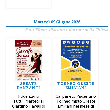
Martedì 09 Giugno 2026
Sant'Efrem, diacono e dottore della Chiesa
SERATE
TORNEO ORESTE
DANZANTI
EMILIANI
Podenzano
Carpaneto Piacentino
Tutti i martedì al
Torneo misto Oreste
Giardino Hawaii di
Emiliani nel mese di