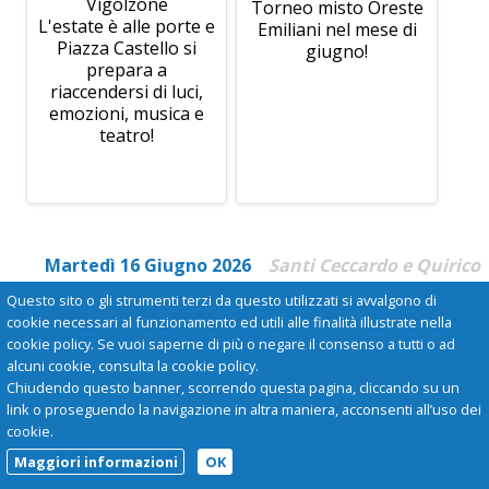
Vigolzone
Torneo misto Oreste
L'estate è alle porte e
Emiliani nel mese di
Piazza Castello si
giugno!
prepara a
riaccendersi di luci,
emozioni, musica e
teatro!
Martedì 16 Giugno 2026
Santi Ceccardo e Quirico
Questo sito o gli strumenti terzi da questo utilizzati si avvalgono di
cookie necessari al funzionamento ed utili alle finalità illustrate nella
cookie policy. Se vuoi saperne di più o negare il consenso a tutti o ad
alcuni cookie, consulta la cookie policy.
Chiudendo questo banner, scorrendo questa pagina, cliccando su un
link o proseguendo la navigazione in altra maniera, acconsenti all’uso dei
cookie.
Maggiori informazioni
OK