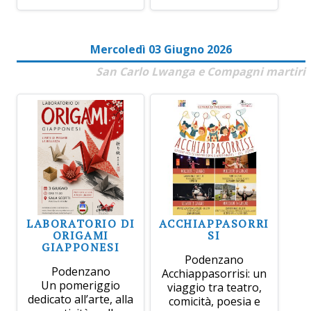
Mercoledì 03 Giugno 2026
San Carlo Lwanga e Compagni martiri
LABORATORIO DI
ACCHIAPPASORRI
ORIGAMI
SI
GIAPPONESI
Podenzano
Podenzano
Acchiappasorrisi: un
Un pomeriggio
viaggio tra teatro,
dedicato all’arte, alla
comicità, poesia e