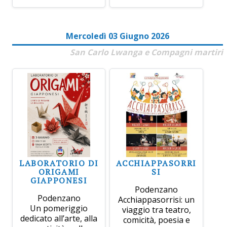
Mercoledì 03 Giugno 2026
San Carlo Lwanga e Compagni martiri
LABORATORIO DI
ACCHIAPPASORRI
ORIGAMI
SI
GIAPPONESI
Podenzano
Podenzano
Acchiappasorrisi: un
Un pomeriggio
viaggio tra teatro,
dedicato all’arte, alla
comicità, poesia e