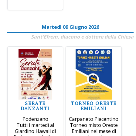
Martedì 09 Giugno 2026
Sant'Efrem, diacono e dottore della Chiesa
SERATE
TORNEO ORESTE
DANZANTI
EMILIANI
Podenzano
Carpaneto Piacentino
Tutti i martedì al
Torneo misto Oreste
Giardino Hawaii di
Emiliani nel mese di