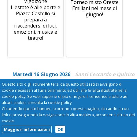
Vigolzone
Torneo misto Oreste
L'estate è alle porte e
Emiliani nel mese di
Piazza Castello si
giugno!
prepara a
riaccendersi di luci,
emozioni, musica e
teatro!
Martedì 16 Giugno 2026
Santi Ceccardo e Quirico
Questo sito o gli strumenti terzi da questo utilizzati si avvalgono di
cookie necessari al funzionamento ed utili alle finalità illustrate nella
cookie policy. Se vuoi saperne di più o negare il consenso a tutti o ad
alcuni cookie, consulta la cookie policy.
Chiudendo questo banner, scorrendo questa pagina, cliccando su un
link o proseguendo la navigazione in altra maniera, acconsenti all’uso dei
cookie.
Maggiori informazioni
OK